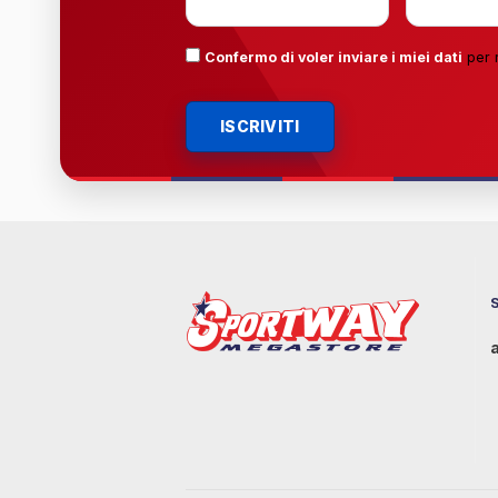
Confermo di voler inviare i miei dati
per 
ISCRIVITI