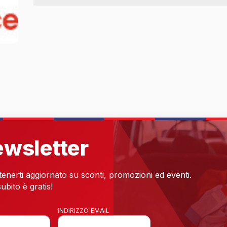
newsletter
 tenerti aggiornato su sconti, promozioni ed eventi.
ubito è gratis!
INDIRIZZO EMAIL