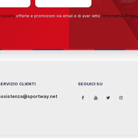
ricevere
offerte e promozioni via email e di aver letto
l’
Informativa Privac
SERVIZIO CLIENTI
SEGUICI SU
assistenza@sportway.net