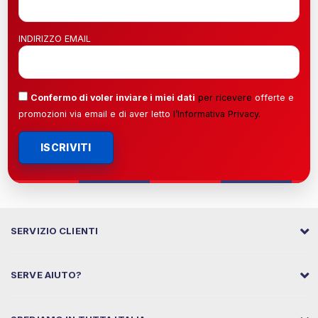
INDIRIZZO EMAIL
Confermo di voler inviare i miei dati
per ricevere
offerte e
promozioni via email e di aver letto
l’
Informativa Privacy
.
ISCRIVITI
SERVIZIO CLIENTI
SERVE AIUTO?