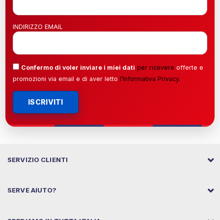
INDIRIZZO EMAIL
Confermo di voler inviare i miei dati
per ricevere
offerte e
promozioni via email e di aver letto
l’
Informativa Privacy
.
ISCRIVITI
SERVIZIO CLIENTI
SERVE AIUTO?