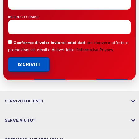
INDIRIZZO EMAIL
Confermo di voler inviare i miei dati
per ricevere
offerte e
promozioni via email e di aver letto
l’
Informativa Privacy
.
ISCRIVITI
SERVIZIO CLIENTI
SERVE AIUTO?