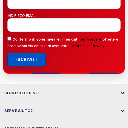
INDIRIZZO EMAIL
Confermo di voler inviare i miei dati
per ricevere
offerte e
promozioni via email e di aver letto
l’
Informativa Privacy
.
ISCRIVITI
SERVIZIO CLIENTI
SERVE AIUTO?