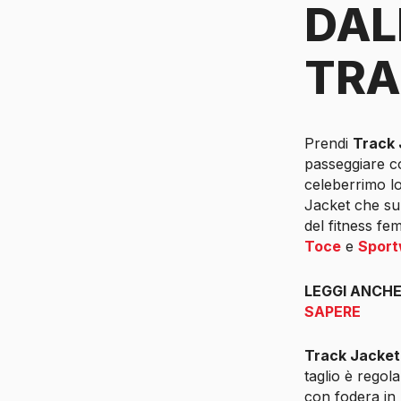
DAL
TRA
Prendi
Track 
passeggiare co
celeberrimo 
Jacket che su 
del fitness f
Toce
e
Sport
LEGGI ANCH
SAPERE
Track Jacket
taglio è regol
con fodera in 