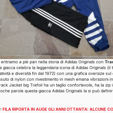
ntriamo a piè pari nella storia di Adidas Originals con
Tra
a giacca celebra la leggendaria icona di Adidas Originals (il t
atività e diversità fin dal 1972) con una grafica oversize sul 
tessuto di nylon con rivestimento in mesh emana vibrazioni 
rack Jacket big Trefoil ha un taglio confortevole, ha la zip i
 poche parole questa giacca Adidas Originals la si può definir
E:
FILA RIPORTA IN AUGE GLI ANNI OTTANTA: ALCUNE C