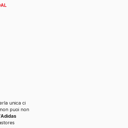
DAL
erla unica ci
, non puoi non
’
Adidas
astores