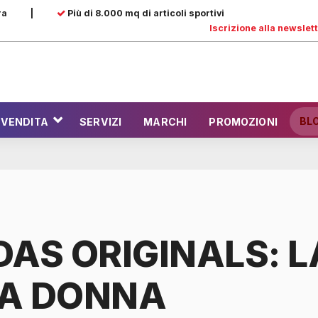
ra
|
Più di 8.000 mq di articoli sportivi
Iscrizione alla newslet
BL
 VENDITA
SERVIZI
MARCHI
PROMOZIONI
DAS ORIGINALS: L
A DONNA