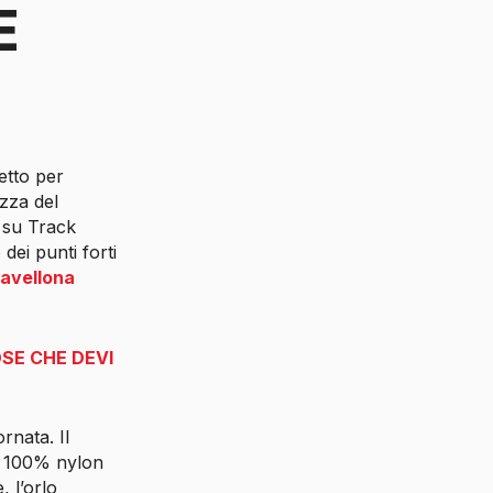
E
etto per
ezza del
a su Track
dei punti forti
avellona
OSE CHE DEVI
rnata. Il
 è 100% nylon
, l’orlo