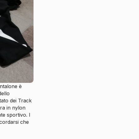
antalone è
dello
stato dei Track
ra in nylon
te sportivo. I
cordarsi che