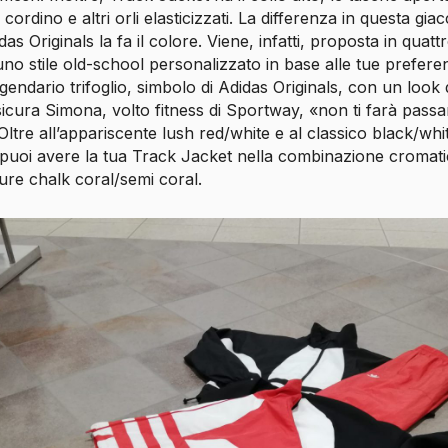
cordino e altri orli elasticizzati. La differenza in questa giac
as Originals la fa il colore. Viene, infatti, proposta in quatt
 uno stile old-school personalizzato in base alle tue preferen
eggendario trifoglio, simbolo di Adidas Originals, con un look
icura Simona, volto fitness di Sportway, «non ti farà passa
Oltre all’appariscente lush red/white e al classico black/whi
to, puoi avere la tua Track Jacket nella combinazione cromat
ure chalk coral/semi coral.