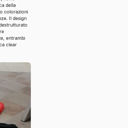
ca della
ro colorazioni
ze. Il design
 destrutturato
re
te, entrambi
ica clear