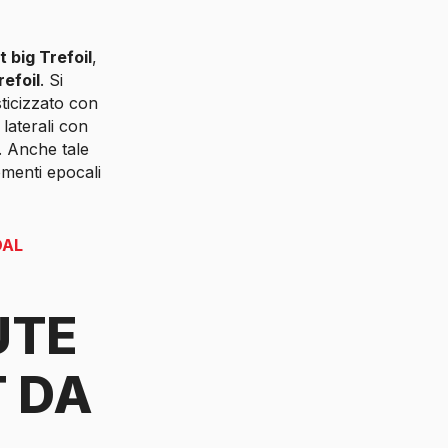
 big Trefoil
,
refoil
. Si
sticizzato con
laterali con
e. Anche tale
omenti epocali
DAL
UTE
T DA