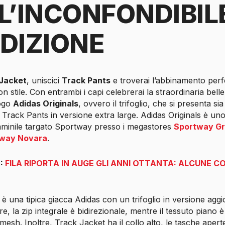
L’INCONFONDIBIL
DIZIONE
Jacket
, uniscici
Track Pants
e troverai l’abbinamento perf
n stile. Con entrambi i capi celebrerai la straordinaria bell
logo
Adidas Originals
, ovvero il trifoglio, che si presenta si
Track Pants in versione extra large. Adidas Originals è uno 
emminile targato Sportway presso i megastores
Sportway Gr
way Novara
.
E:
FILA RIPORTA IN AUGE GLI ANNI OTTANTA: ALCUNE C
è una tipica giacca Adidas con un trifoglio in versione aggio
are, la zip integrale è bidirezionale, mentre il tessuto piano
mesh. Inoltre, Track Jacket ha il collo alto, le tasche aperte