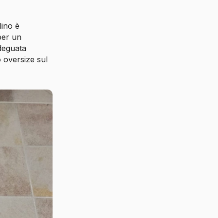
llino è
per un
adeguata
io oversize sul