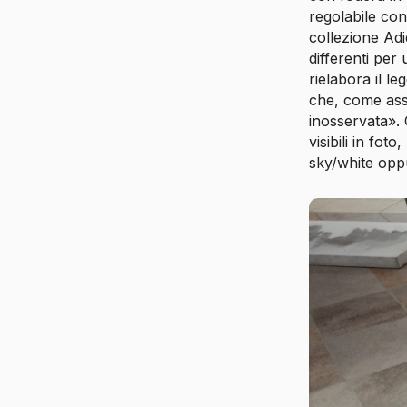
regolabile con 
collezione Adid
differenti per
rielabora il l
che, come ass
inosservata». 
visibili in fo
sky/white opp