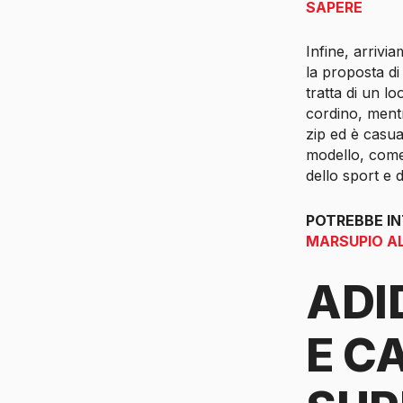
SAPERE
Infine, arriv
la proposta di
tratta di un lo
cordino, mentr
zip ed è casua
modello, come 
dello sport e 
POTREBBE I
MARSUPIO A
ADI
E C