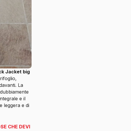
ck Jacket big
rifoglio,
davanti. La
indubbiamente
ntegrale e il
e leggera e di
OSE CHE DEVI