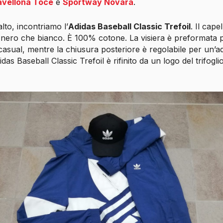
vellona Toce
e
Sportway Novara
.
alto, incontriamo l’
Adidas Baseball Classic Trefoil
. Il cape
ia nero che bianco. È 100% cotone. La visiera è preformata 
casual, mentre la chiusura posteriore è regolabile per un’
Adidas Baseball Classic Trefoil è rifinito da un logo del trifogl