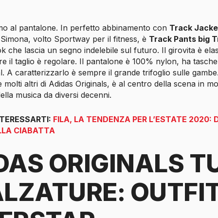
iamo al pantalone. In perfetto abbinamento con
Track Jacket
 Simona, volto Sportway per il fitness, è
Track Pants big T
ok che lascia un segno indelebile sul futuro. Il girovita è ela
e il taglio è regolare. Il pantalone è 100% nylon, ha tasche 
l. A caratterizzarlo è sempre il grande trifoglio sulle gamb
molti altri di Adidas Originals, è al centro della scena in m
della musica da diversi decenni.
NTERESSARTI:
FILA, LA TENDENZA PER L’ESTATE 2020: 
LLA CIABATTA
DAS ORIGINALS T
ALZATURE: OUTFI