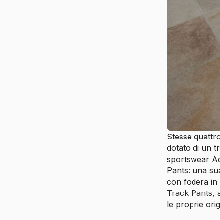
Stesse quattro
dotato di un t
sportswear Adi
Pants: una sua
con fodera in 
Track Pants, 
le proprie ori