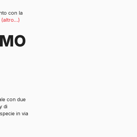
nto con la
,
(altro…)
SMO
ale con due
y di
specie in via