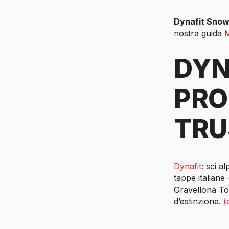
Dynafit Snow
nostra guida
M
DYN
PRO
TRU
Dynafit
: sci a
tappe italiane
Gravellona Toc
d’estinzione.
(