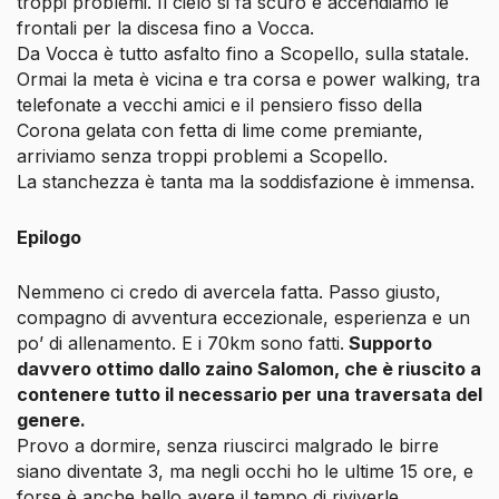
troppi problemi. Il cielo si fa scuro e accendiamo le
frontali per la discesa fino a Vocca.
Da Vocca è tutto asfalto fino a Scopello, sulla statale.
Ormai la meta è vicina e tra corsa e power walking, tra
telefonate a vecchi amici e il pensiero fisso della
Corona gelata con fetta di lime come premiante,
arriviamo senza troppi problemi a Scopello.
La stanchezza è tanta ma la soddisfazione è immensa.
Epilogo
Nemmeno ci credo di avercela fatta. Passo giusto,
compagno di avventura eccezionale, esperienza e un
po’ di allenamento. E i 70km sono fatti.
Supporto
davvero ottimo dallo zaino Salomon, che è riuscito a
contenere tutto il necessario per una traversata del
genere.
Provo a dormire, senza riuscirci malgrado le birre
siano diventate 3, ma negli occhi ho le ultime 15 ore, e
forse è anche bello avere il tempo di riviverle.