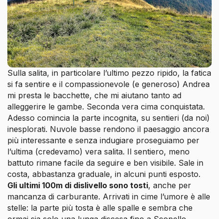
Sulla salita, in particolare l’ultimo pezzo ripido, la fatica
si fa sentire e il compassionevole (e generoso) Andrea
mi presta le bacchette, che mi aiutano tanto ad
alleggerire le gambe. Seconda vera cima conquistata.
Adesso comincia la parte incognita, su sentieri (da noi)
inesplorati. Nuvole basse rendono il paesaggio ancora
più interessante e senza indugiare proseguiamo per
l’ultima (credevamo) vera salita. Il sentiero, meno
battuto rimane facile da seguire e ben visibile. Sale in
costa, abbastanza graduale, in alcuni punti esposto.
Gli ultimi 100m di dislivello sono tosti
, anche per
mancanza di carburante. Arrivati in cime l’umore è alle
stelle: la parte più tosta è alle spalle e sembra che
ormai sia solo una lunga discesa fino a Scopello.