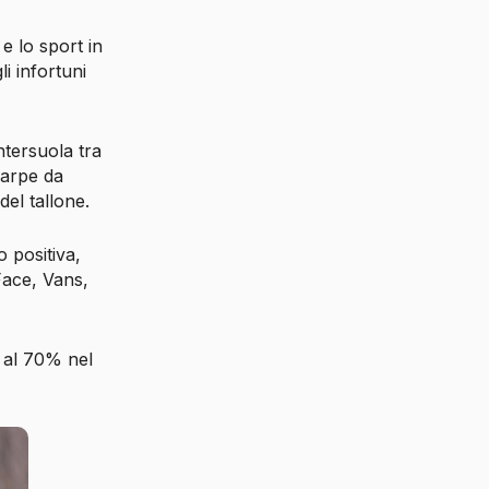
 e lo sport in
i infortuni
ntersuola tra
carpe da
el tallone.
o positiva,
Face, Vans,
 al 70% nel