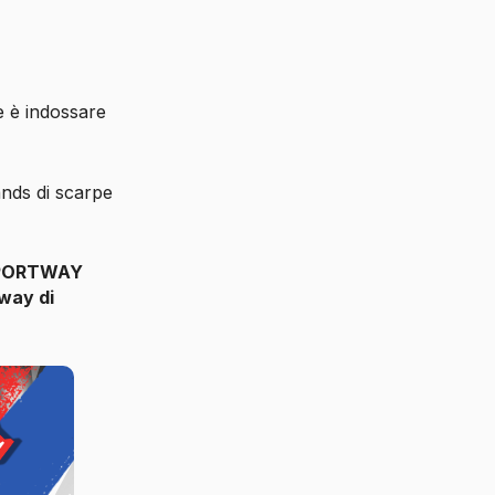
e è indossare
ands di scarpe
PORTWAY
way di