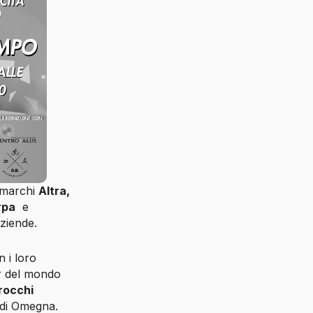
i marchi
Altra,
rpa
e
aziende.
 i loro
er del mondo
rocchi
di Omegna.