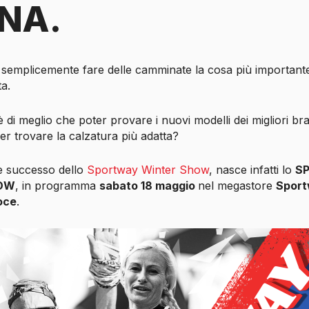
NA.
 semplicemente fare delle camminate la cosa più important
ta.
è di meglio che poter provare i nuovi modelli dei migliori br
per trovare la calzatura più adatta?
e successo dello
Sportway Winter Show
, nasce infatti lo
S
HOW
, in programma
sabato 18 maggio
nel megastore
Sport
oce
.