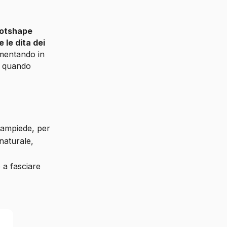
otshape
 le dita dei
umentando in
i, quando
avampiede, per
naturale,
 a fasciare