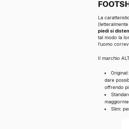
FOOTSH
La caratterist
(letteralmente
piedi si dist
tal modo la lo
l’uomo correv
Il marchio A
Original
dare possib
offrendo più
Standard
maggiorment
Slim: pe