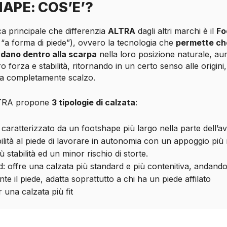
APE: COS’E’?
ica principale che differenzia
ALTRA
dagli altri marchi è il
Fo
 “a forma di piede”), ovvero la tecnologia che
permette che
endano dentro alla scarpa
nella loro posizione naturale, a
ro forza e stabilità, ritornando in un certo senso alle origin
a completamente scalzo.
LTRA propone
3 tipologie di calzata
:
: caratterizzato da un footshape più largo nella parte dell’
ilità al piede di lavorare in autonomia con un appoggio più 
 stabilità ed un minor rischio di storte.
: offre una calzata più standard e più contenitiva, andando
e il piede, adatta soprattutto a chi ha un piede affilato
r una calzata più fit