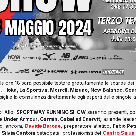
lle ore 18 sarà possibile testare gratuitamente le scarpe de
, Hoka, La Sportiva, Merrell, Mizuno, New Balance, Sca
sigli e la consulenza direttamente agli esperti delle singole 
o! Allo
SPORTWAY RUNNING SHOW
saranno presenti, con
he
Under Armour, Garmin, Gabel ed Enervit
, aziende lead
ed, ancora,
Davide Barone
, preparatore atletico,
Fabio Pet
e
Silvia Cantoia
osteopata, professionisti del
Centro Salus