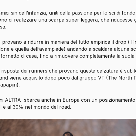
ici sin dall’infanzia, uniti dalla passione per lo sci di fondo
no di realizzare una scarpa super leggera, che riducesse gl
sa.
 provano a ridurre in maniera del tutto empirica il drop ( l’i
llone e quella dell’avampiede) andando a scaldare alcune s
 fornetto di casa, fino a rimuovere completamente la suola d
 la risposta dei runners che provano questa calzatura è subit
brand viene acquisito dopo poco dal gruppo VF (The North 
papijri).
anni ALTRA sbarca anche in Europa con un posizionamento
il e al 30% nel mondo del road.