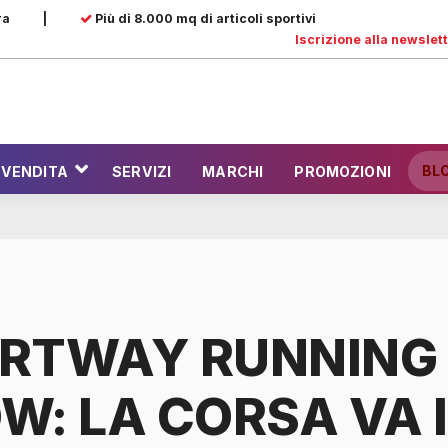
ra
|
Più di 8.000 mq di articoli sportivi
Iscrizione alla newslet
BL
 VENDITA
SERVIZI
MARCHI
PROMOZIONI
RTWAY RUNNING
W: LA CORSA VA 