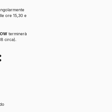
singolarmente
lle ore 15,30 e
HOW
terminerà
8 circa).
:
ndo