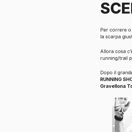
SCE
Per correre o
la scarpa gius
Allora cosa c’
running/trail 
Dopo il grand
RUNNING S
Gravellona T