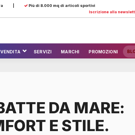
ra
|
Più di 8.000 mq di articoli sportivi
Iscrizione alla newslet
BL
 VENDITA
SERVIZI
MARCHI
PROMOZIONI
BATTE DA MARE:
FORT E STILE.