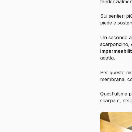
tendenzialment
Sui sentieri p
piede e sosten
Un secondo as
scarponcino, 
impermeabili
adatta.
Per questo mo
membrana, co
Quest’ultima p
scarpa e, nell