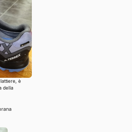
attiere, è
 della
brana