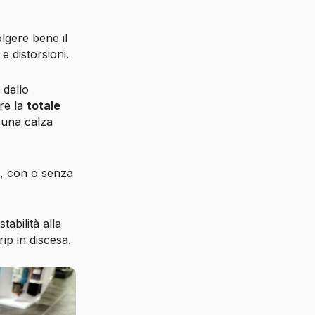
lgere bene il
e distorsioni.
 dello
ire la
totale
 una calza
i
, con o senza
.
abilità alla
ip in discesa.