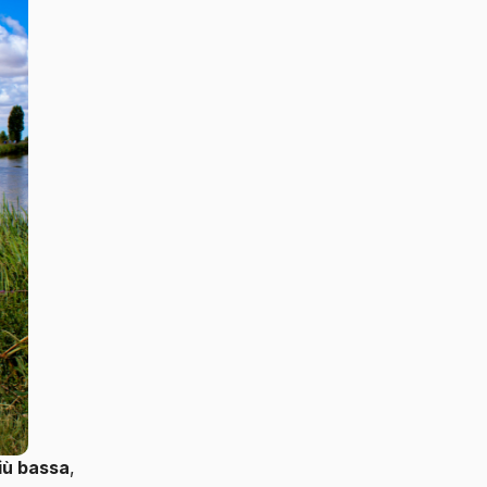
iù bassa
,