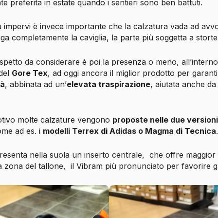
e preferita in estate quando i sentieri sono ben battuti.
iù impervi è invece importante che la calzatura vada ad avvo
ga completamente la caviglia, la parte più soggetta a storte 
petto da considerare è poi la presenza o meno, all’interno
del
Gore Tex
, ad oggi ancora il miglior prodotto per garant
tà
, abbinata ad un’
elevata traspirazione
, aiutata anche da
tivo molte calzature vengono
proposte nelle due version
me ad es. i
modelli Terrex di Adidas o Magma di Tecnica
resenta nella suola un inserto centrale, che offre maggior st
a zona del tallone, il Vibram più pronunciato per favorire gr