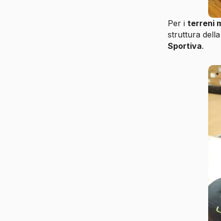
Per i
terreni m
struttura dell
Sportiva
.