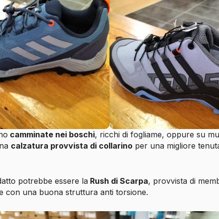
no
camminate nei boschi
, ricchi di fogliame, oppure su mul
una
calzatura provvista di collarino
per una migliore tenuta
atto potrebbe essere la
Rush di Scarpa
, provvista di mem
e con una buona struttura anti torsione.