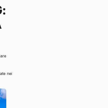
:
A
fare
ate nei