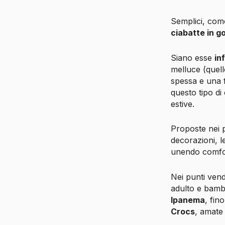
Semplici, como
ciabatte in 
Siano esse
in
melluce (quell
spessa e una f
questo tipo di
estive.
Proposte nei p
decorazioni, l
unendo comfort
Nei punti ven
adulto e bambi
Ipanema
, fin
Crocs
, amate 