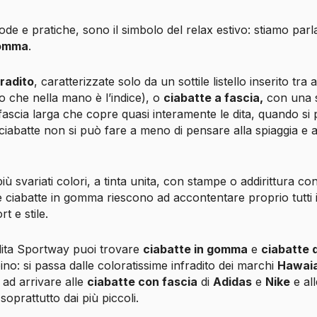
de e pratiche, sono il simbolo del relax estivo: stiamo parl
gomma
.
fradito
, caratterizzate solo da un sottile listello inserito tra 
o che nella mano è l’indice), o
ciabatte a fascia,
con una s
ascia larga che copre quasi interamente le dita, quando si
 ciabatte non si può fare a meno di pensare alla spiaggia e 
iù svariati colori, a tinta unita, con stampe o addirittura con
e ciabatte in gomma riescono ad accontentare proprio tutti i
 e stile.
dita Sportway puoi trovare
ciabatte in gomma
e
ciabatte 
no: si passa dalle coloratissime infradito dei marchi
Hawai
o ad arrivare alle
ciabatte con fascia
di
Adidas
e
Nike
e al
soprattutto dai più piccoli.