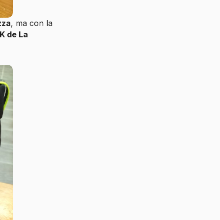
zza
, ma con la
K de La