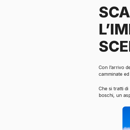
SCA
L’I
SCE
Con l’arrivo de
camminate ed 
Che si tratti 
boschi, un asp