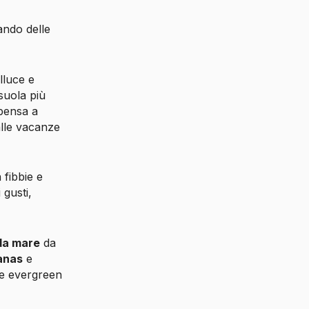
ando delle
alluce e
uola più
 pensa a
alle vacanze
 fibbie e
 gusti,
da mare
da
anas
e
le evergreen