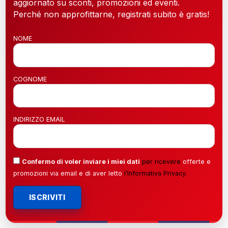
aggiornato su sconti, promozioni ed eventi.
Perché non approfittarne, registrati subito è gratis!
NOME
COGNOME
INDIRIZZO EMAIL
Confermo di voler inviare i miei dati
per ricevere
offerte e
promozioni via email e di aver letto
l’
Informativa Privacy
.
ISCRIVITI