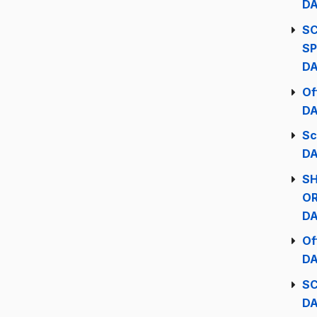
DA
SC
S
DA
Of
DA
Sc
DA
SH
OR
DA
Of
DA
S
DA