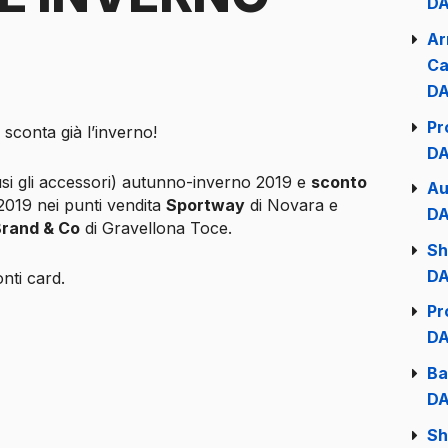
DA
Ar
Ca
DA
Pr
sconta già l’inverno!
DA
si gli accessori) autunno-inverno 2019 e
sconto
Au
019 nei punti vendita
Sportway
di Novara e
DA
rand & Co
di Gravellona Toce.
Sh
DA
nti card.
Pr
DA
Ba
DA
Sh