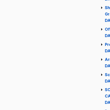
Sh
Gr
DA
Of
DA
Pr
DA
Ar
DA
Sc
DA
S
C
DA