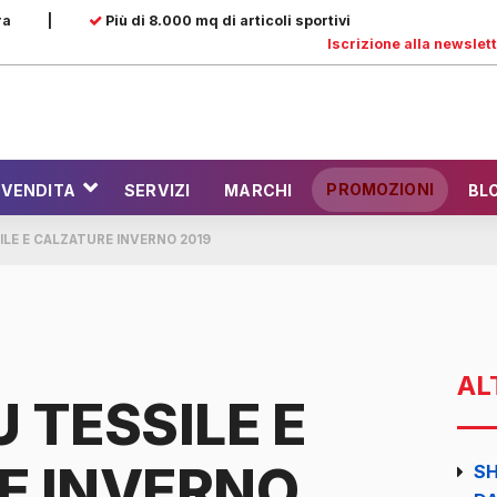
ra
|
Più di 8.000 mq di articoli sportivi
Iscrizione alla newslet
PROMOZIONI
 VENDITA
SERVIZI
MARCHI
BL
LE E CALZATURE INVERNO 2019
AL
 TESSILE E
E INVERNO
SH