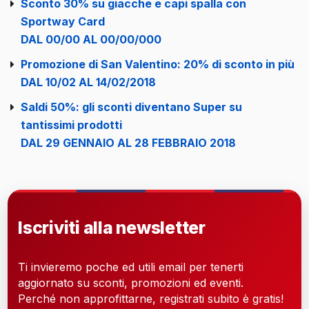
Sconto 30% su giacche e capi spalla con
Sportway Card
DAL 00/00 AL 00/00/000
Promozione di San Valentino: 20% di sconto in più
DAL 10/02 AL 14/02/2018
Saldi 50%: gli sconti diventano Super su
tantissimi prodotti
DAL 29 GENNAIO AL 28 FEBBRAIO 2018
Iscriviti alla newsletter
Ti invieremo poche ed utili email per tenerti
aggiornato su sconti, promozioni ed eventi.
Perché non approfittarne, registrati subito è gratis!