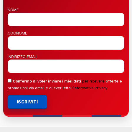
NOME
COGNOME
INDIRIZZO EMAIL
Confermo di voler inviare i miei dati
per ricevere
offerte e
promozioni via email e di aver letto
l’
Informativa Privacy
.
ISCRIVITI