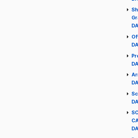
Sh
Gr
DA
Of
DA
Pr
DA
Ar
DA
Sc
DA
S
C
DA