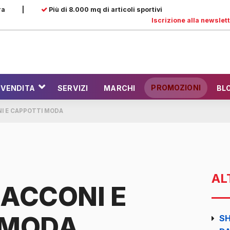
ra
|
Più di 8.000 mq di articoli sportivi
Iscrizione alla newslet
PROMOZIONI
 VENDITA
SERVIZI
MARCHI
BL
I E CAPPOTTI MODA
AL
ACCONI E
 MODA
SH