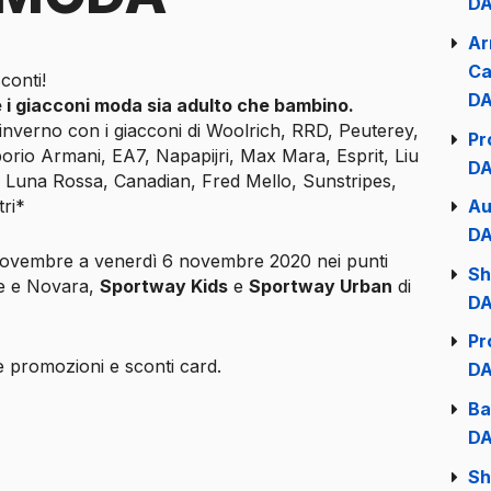
DA
Ar
Ca
conti!
DA
e i giacconi moda sia adulto che bambino.
o inverno con i giacconi di Woolrich, RRD, Peuterey,
Pr
io Armani, EA7, Napapijri, Max Mara, Esprit, Liu
DA
 Luna Rossa, Canadian, Fred Mello, Sunstripes,
Au
tri*
DA
 novembre a venerdì 6 novembre 2020 nei punti
Sh
e e Novara,
Sportway Kids
e
Sportway Urban
di
DA
Pr
 promozioni e sconti card.
DA
Ba
DA
Sh