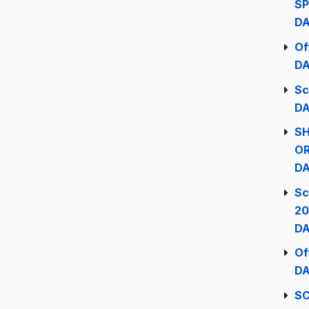
S
DA
Of
DA
Sc
DA
SH
OR
DA
Sc
20
DA
Of
DA
S