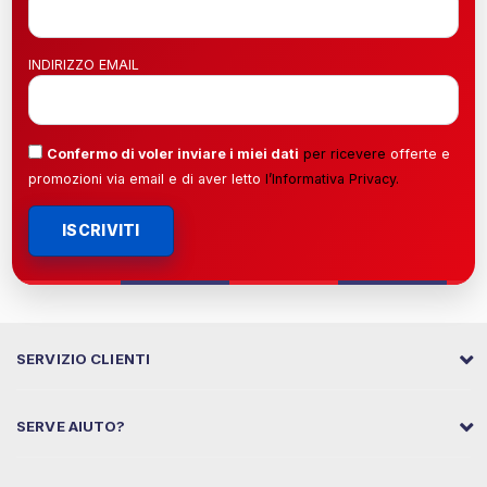
INDIRIZZO EMAIL
Confermo di voler inviare i miei dati
per ricevere
offerte e
promozioni via email e di aver letto
l’
Informativa Privacy
.
ISCRIVITI
SERVIZIO CLIENTI
SERVE AIUTO?